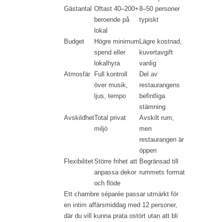
Gästantal
Oftast 40–200+
8–50 personer
beroende på
typiskt
lokal
Budget
Högre minimum
Lägre kostnad,
spend eller
kuvertavgift
lokalhyra
vanlig
Atmosfär
Full kontroll
Del av
över musik,
restaurangens
ljus, tempo
befintliga
stämning
Avskildhet
Total privat
Avskilt rum,
miljö
men
restaurangen är
öppen
Flexibilitet
Större frihet att
Begränsad till
anpassa dekor
rummets format
och flöde
Ett chambre séparée passar utmärkt för
en intim affärsmiddag med 12 personer,
där du vill kunna prata ostört utan att bli