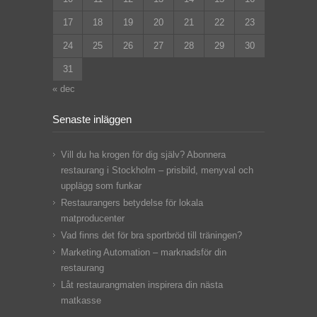
17
18
19
20
21
22
23
24
25
26
27
28
29
30
31
« dec
Senaste inläggen
Vill du ha krogen för dig själv? Abonnera
restaurang i Stockholm – prisbild, menyval och
upplägg som funkar
Restaurangers betydelse för lokala
matproducenter
Vad finns det för bra sportbröd till träningen?
Marketing Automation – marknadsför din
restaurang
Låt restaurangmaten inspirera din nästa
matkasse