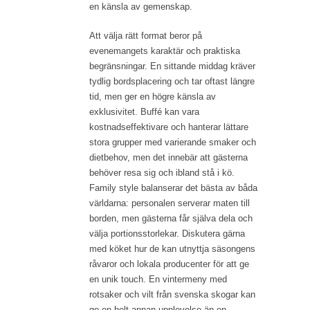
en känsla av gemenskap.
Att välja rätt format beror på
evenemangets karaktär och praktiska
begränsningar. En sittande middag kräver
tydlig bordsplacering och tar oftast längre
tid, men ger en högre känsla av
exklusivitet. Buffé kan vara
kostnadseffektivare och hanterar lättare
stora grupper med varierande smaker och
dietbehov, men det innebär att gästerna
behöver resa sig och ibland stå i kö.
Family style balanserar det bästa av båda
världarna: personalen serverar maten till
borden, men gästerna får själva dela och
välja portionsstorlekar. Diskutera gärna
med köket hur de kan utnyttja säsongens
råvaror och lokala producenter för att ge
en unik touch. En vintermeny med
rotsaker och vilt från svenska skogar kan
ge en helt annan upplevelse än en