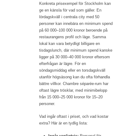
Konkreta prisexempel för Stockholm kan
ge en känsla för vad som gäller. En
lördagskväll i centrala city med 50
personer kan innebära en minimum spend
på 60 000–100 000 kronor beroende på
restaurangens profil och läge. Samma
lokal kan vara betydligt billigare en
tisdagslunch, där minimum spend kanske
ligger på 30 000–40 000 kronor eftersom
efterfrågan är lägre. För en
söndagsmiddag eller en torsdagskväll
utanför högsäsong kan du ofta förhandla
bättre villkor. Chambre séparée-rum har
oftast lägre trösklar, med minimibelopp
från 15 000–25 000 kronor för 15–20
personer.
Vad ingår oftast i priset, och vad kostar
extra? Här är en tydlig lista:
Ingår vanligtvis:
Personal för