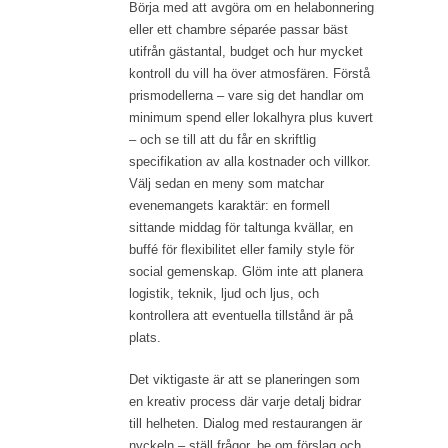
Börja med att avgöra om en helabonnering
eller ett chambre séparée passar bäst
utifrån gästantal, budget och hur mycket
kontroll du vill ha över atmosfären. Förstå
prismodellerna – vare sig det handlar om
minimum spend eller lokalhyra plus kuvert
– och se till att du får en skriftlig
specifikation av alla kostnader och villkor.
Välj sedan en meny som matchar
evenemangets karaktär: en formell
sittande middag för taltunga kvällar, en
buffé för flexibilitet eller family style för
social gemenskap. Glöm inte att planera
logistik, teknik, ljud och ljus, och
kontrollera att eventuella tillstånd är på
plats.
Det viktigaste är att se planeringen som
en kreativ process där varje detalj bidrar
till helheten. Dialog med restaurangen är
nyckeln – ställ frågor, be om förslag och