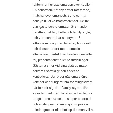
faktorn för hur gästerna upplever kvällen.
En genomtänkt meny sätter rätt tempo,
matchar evenemangets syfte och tar
hänsyn till olika matpreferenser. De tre
vanligaste servisformaten är sittande
trerättersmiddag, buffé och family style,
och vart och ett har sin styrka. En
sittande middag med förrätter, huvudrätt
och dessert är det mest formella
alternativet, perfekt när kvällen innehåller
tal, presentationer eller prisutdelningar.
Gästerna sitter vid sina platser, maten
serveras samtidigt och flödet är
kontrollerat. Buffé ger gästerna större
valfrihet och fungerar bra för mingelevent
där folk rör sig fritt. Family style – där
stora fat med mat placeras på borden för
att gästerna ska dela – skapar en social
och avslappnad stämning som passar
mindre grupper eller bröllop där man vill ha