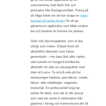
sommarmeny med färsk fisk och
grönsaker från Roslagsområdet. Passa på
att fråga köket om de kan skapa en
meny
baserad på lokala råvaror
för att ge
gästerna en upplevelse som både smakar
bra och berättar en historia om platsen.
Glöm inte dryckespaketet, som är lika
viktigt som maten. Erbjud minst ett
alkoholfritt alternativ som känns
genomtänkt – inte bara läsk eller vatten,
utan kanske en husgjord kombucha,
alkoholfri vin eller en säsongsdrink med
örter och juice. Ta också reda på hur
restaurangen hanterar specialkost: celiaki,
laktos- eller nötallergier, veganska
önskemål. En professionell krog har
rutiner för detta, men det är ditt ansvar
som värd att samla in information från
gästerna i förväg och kommunicera det till