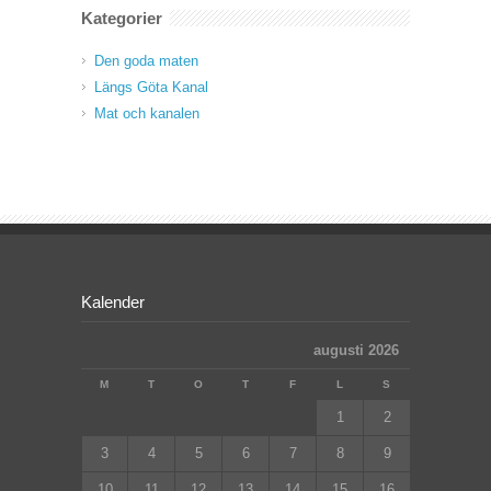
Kategorier
Den goda maten
Längs Göta Kanal
Mat och kanalen
Kalender
augusti 2026
M
T
O
T
F
L
S
1
2
3
4
5
6
7
8
9
10
11
12
13
14
15
16