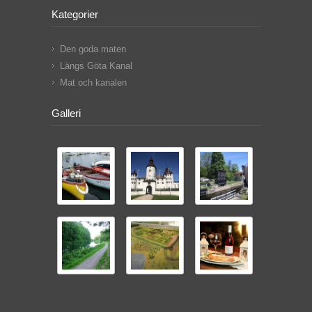
Kategorier
Den goda maten
Längs Göta Kanal
Mat och kanalen
Galleri