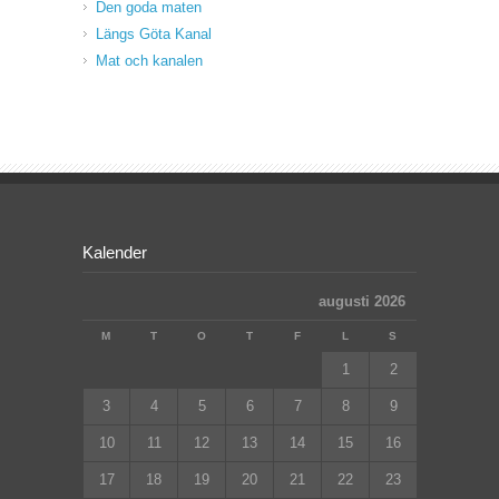
Den goda maten
Längs Göta Kanal
Mat och kanalen
Kalender
augusti 2026
M
T
O
T
F
L
S
1
2
3
4
5
6
7
8
9
10
11
12
13
14
15
16
17
18
19
20
21
22
23