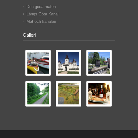
Den goda maten
Längs Göta Kanal
Mat och kanalen
Galleri