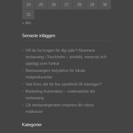
24
25
26
27
28
29
30
31
« dec
Senaste inläggen
Vill du ha krogen för dig själv? Abonnera
restaurang i Stockholm – prisbild, menyval och
upplägg som funkar
Restaurangers betydelse för lokala
matproducenter
Vad finns det för bra sportbröd till träningen?
Marketing Automation – marknadsför din
restaurang
Låt restaurangmaten inspirera din nästa
matkasse
Kategorier